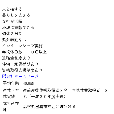
人と接する
暮らしを支える
女性が活躍
地域に貢献できる
週休２日制
県外転勤なし
インターンシップ実施
年間休日数１１０日以上
退職金制度あり
住宅・家賃補助あり
資格取得支援制度あり
会社ホームページ
平均年齢
40.8
歳
産休・育
産前産後休暇取得者８名 育児休業取得者 ８
休実績
名（平成３０年度実績）
本社所在
島根県出雲市神西沖町2479-6
地