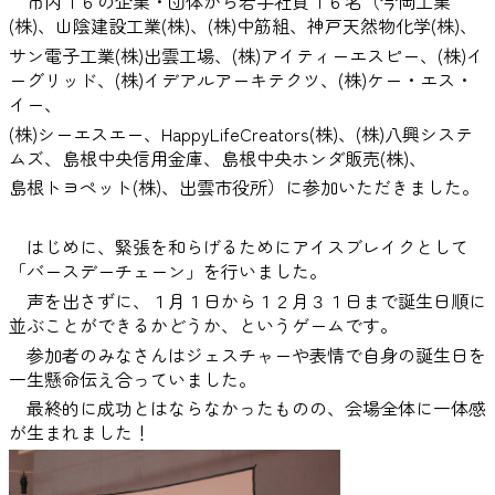
市内１６の企業・団体から若手社員１６名（今岡工業
(株)、山陰建設工業(株)、(株)中筋組、神戸天然物化学(株)、
サン電子工業(株)出雲工場、(株)アイティーエスピー、(株)イ
ーグリッド、(株)イデアルアーキテクツ、(株)ケー・エス・
イー、
(株)シーエスエー、HappyLifeCreators(株)、(株)八興システ
ムズ、島根中央信用金庫、島根中央ホンダ販売(株)、
島根トヨペット(株)、出雲市役所）に参加いただきました。
はじめに、緊張を和らげるためにアイスブレイクとして
「バースデーチェーン」を行いました。
声を出さずに、１月１日から１２月３１日まで誕生日順に
並ぶことができるかどうか、というゲームです。
参加者のみなさんはジェスチャーや表情で自身の誕生日を
一生懸命伝え合っていました。
最終的に成功とはならなかったものの、会場全体に一体感
が生まれました！