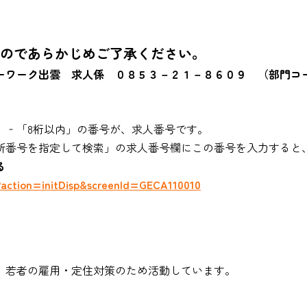
のであらかじめご了承ください。
ーワーク出雲 求人係 ０８５３－２１－８６０９ （部門コ
‐「8桁以内」の番号が、求人番号です。
番号を指定して検索」の求人番号欄にこの番号を入力すると
る
?action=initDisp&screenId=GECA110010
、若者の雇用・定住対策のため活動しています。