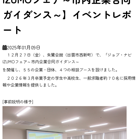
ガイダンス～】イベントレポ
ート
2025年01月09日
１２月２７日（金）、朱鷺会館（出雲市西新町）で、「ジョブ・ナビ
IZUMOフェア～市内企業合同ガイダンス～
を開催し、５５の企業・団体、４つの相談ブースを設けました。
２０２６年３月卒業予定の学生や高校生、一般求職者約７０名に採用情
報や企業情報を提供しました。
[事前説明の様子]