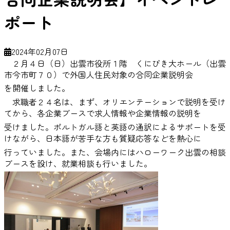
ポート
2024年02月07日
２月４日（日）出雲市役所１階 くにびき大ホール（出雲
市今市町７０）で
外国人住民
対象の合同企業説明会
を開催しました。
求職者２４名は、まず、オリエンテーションで説明を受け
てから、
各企
業ブースで
求人情報や企業情
報の説明を
受け
ました。
ポルトガル語と英語の通訳によるサポートを受
けながら、日本語が苦手な方も
質疑応答などを熱心に
行っていました。
また、会場内にはハローワーク出雲の相談
ブースを設け、就業相談も行いました。