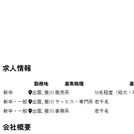
求人情報
勤務地
募集職種
募
新卒
出雲, 斐川
販売系
10名程度（短大
新卒・一般
出雲, 斐川
サービス・専門系
若干名
新卒・一般
出雲, 斐川
事務系
若干名
会社概要