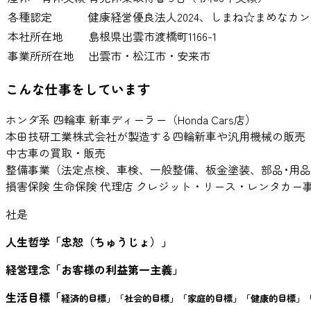
各種認定
健康経営優良法人2024、しまね☆まめなカ
本社所在地
島根県出雲市渡橋町1166-1
事業所所在地
出雲市・松江市・安来市
こんな仕事をしています
ホンダ系 四輪車 新車ディーラー（Honda Cars店）
本田技研工業株式会社が製造する四輪新車や汎用機械の販売
中古車の買取・販売
整備事業（法定点検、車検、一般整備、板金塗装、部品･用
損害保険 生命保険 代理店 クレジット・リース・レンタカー
社是
人生哲学「忠恕（ちゅうじょ）」
経営理念「お客様の利益第一主義」
生活目標「
経済的目標」「社会的目標」「家庭的目標」「健康的目標」