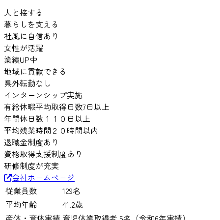
人と接する
暮らしを支える
社風に自信あり
女性が活躍
業績UP中
地域に貢献できる
県外転勤なし
インターンシップ実施
有給休暇平均取得日数7日以上
年間休日数１１０日以上
平均残業時間２０時間以内
退職金制度あり
資格取得支援制度あり
研修制度が充実
会社ホームページ
従業員数
129
名
平均年齢
41.2
歳
産休・育休実績
育児休業取得者 5名（令和6年実績）